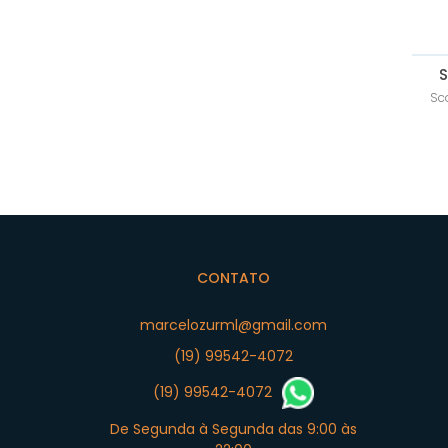
S
Sc
CONTATO
marcelozurml@gmail.com
(19) 99542-4072
(19) 99542-4072
De Segunda à Segunda das 9:00 às