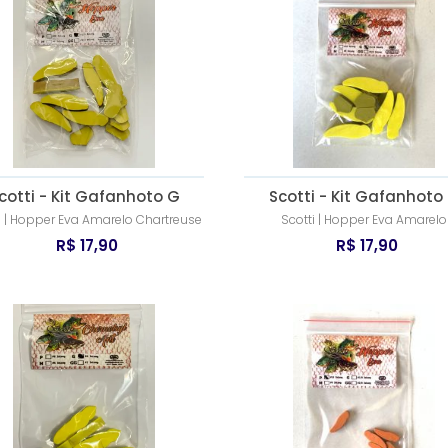
cotti - Kit Gafanhoto G
Scotti - Kit Gafanhoto
i | Hopper Eva Amarelo Chartreuse
Scotti | Hopper Eva Amarelo
R$ 17,90
R$ 17,90