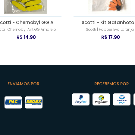
cotti - Chernobyl GG A
Scotti - Kit Gafanhoto
otti | Chernobyl Ant GG Amarelo
Scotti | Hopper Eva Laranja
R$ 14,90
R$ 17,90
ENVIAMOS POR
RECEBEMOS POR