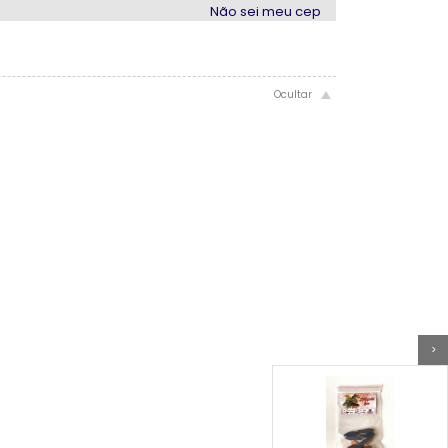
Não sei meu cep
>