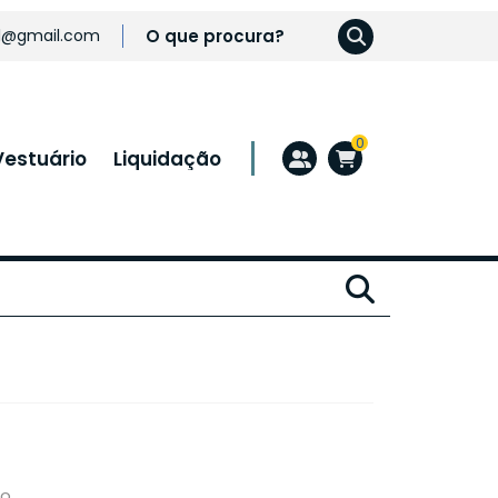
l@gmail.com
0
Vestuário
Liquidação
to