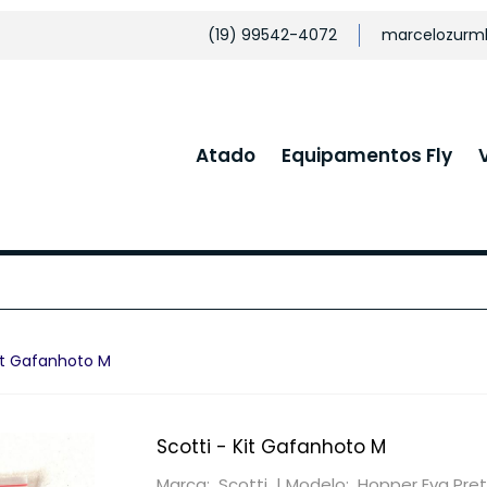
(19) 99542-4072
marcelozurm
Atado
Equipamentos Fly
Kit Gafanhoto M
Scotti - Kit Gafanhoto M
Marca: Scotti |
Modelo: Hopper Eva Pre