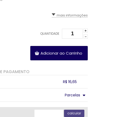
mais informações
+
QUANTIDADE
-
Adicionar ao Carrinho
DE PAGAMENTO
R$ 16,65
.
.
.
.
Parcelas
.
.
.
.
.
.
calcular