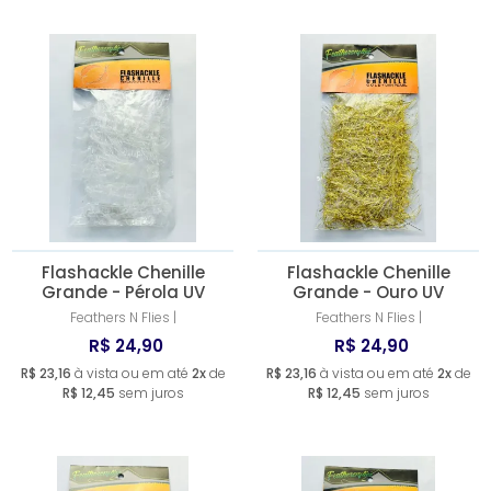
Flashackle Chenille
Flashackle Chenille
Grande - Pérola UV
Grande - Ouro UV
Feathers N Flies |
Feathers N Flies |
R$ 24,90
R$ 24,90
R$ 23,16
à vista ou em até
2x
de
R$ 23,16
à vista ou em até
2x
de
R$ 12,45
sem juros
R$ 12,45
sem juros