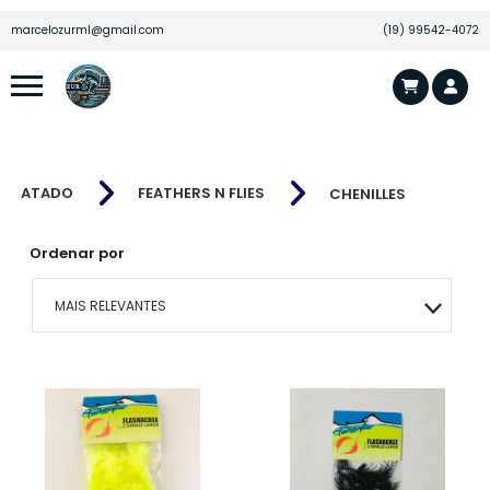
marcelozurml@gmail.com
(19) 99542-4072
ATADO
FEATHERS N FLIES
CHENILLES
Ordenar por
MAIS RELEVANTES
MAIS VENDIDOS
MENOR PREÇO
MAIOR PREÇO