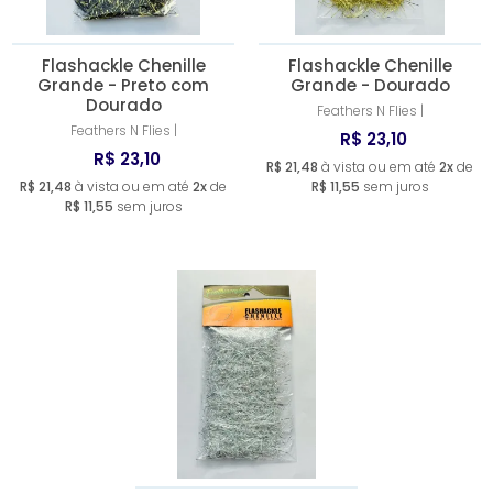
Flashackle Chenille
Flashackle Chenille
Grande - Preto com
Grande - Dourado
Dourado
Feathers N Flies |
Feathers N Flies |
R$ 23,10
R$ 23,10
R$ 21,48
à vista ou em até
2x
de
R$ 21,48
à vista ou em até
2x
de
R$ 11,55
sem juros
R$ 11,55
sem juros