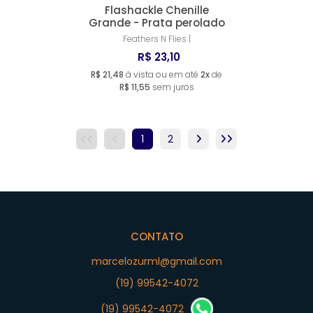
Flashackle Chenille
Grande - Prata perolado
Feathers N Flies |
R$ 23,10
R$ 21,48
à vista ou em até
2x
de
R$ 11,55
sem juros
1
2
CONTATO
marcelozurml@gmail.com
(19) 99542-4072
(19) 99542-4072