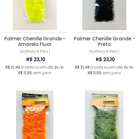
A - Z
Palmer Chenille Grande -
Palmer Chenille Grande -
Amarelo Fluor
Preto
Feathers N Flies |
Feathers N Flies |
R$ 23,10
R$ 23,10
R$ 21,48
à vista ou em até
2x
de
R$ 21,48
à vista ou em até
2x
de
R$ 11,55
sem juros
R$ 11,55
sem juros