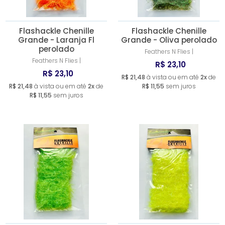
Flashackle Chenille
Flashackle Chenille
Grande - Laranja Fl
Grande - Oliva perolado
perolado
Feathers N Flies |
Feathers N Flies |
R$ 23,10
R$ 23,10
R$ 21,48
à vista ou em até
2x
de
R$ 21,48
à vista ou em até
2x
de
R$ 11,55
sem juros
R$ 11,55
sem juros