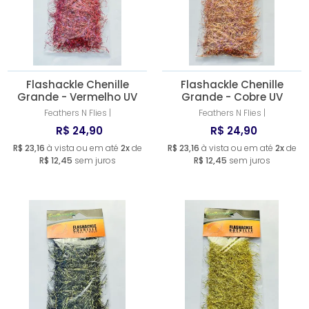
Flashackle Chenille
Flashackle Chenille
Grande - Vermelho UV
Grande - Cobre UV
Feathers N Flies |
Feathers N Flies |
R$ 24,90
R$ 24,90
R$ 23,16
à vista ou em até
2x
de
R$ 23,16
à vista ou em até
2x
de
R$ 12,45
sem juros
R$ 12,45
sem juros