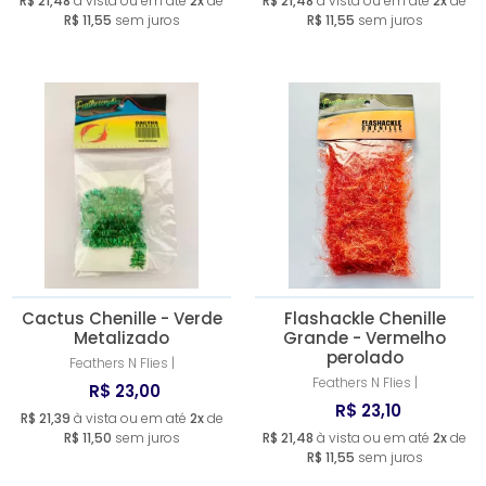
R$ 21,48
à vista ou em até
2x
de
R$ 21,48
à vista ou em até
2x
de
R$ 11,55
sem juros
R$ 11,55
sem juros
Cactus Chenille - Verde
Flashackle Chenille
Metalizado
Grande - Vermelho
perolado
Feathers N Flies |
Feathers N Flies |
R$ 23,00
R$ 23,10
R$ 21,39
à vista ou em até
2x
de
R$ 11,50
sem juros
R$ 21,48
à vista ou em até
2x
de
R$ 11,55
sem juros