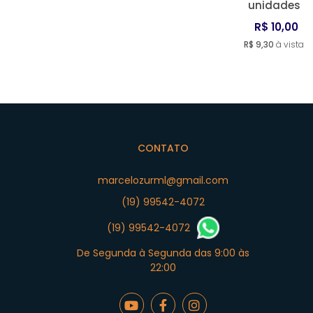
unidades
R$ 10,00
R$ 9,30
à vista
CONTATO
marcelozurml@gmail.com
(19) 99542-4072
(19) 99542-4072
De Segunda à Segunda das 9:00 às
22:00