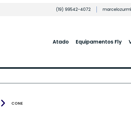
(19) 99542-4072
marcelozurm
Atado
Equipamentos Fly
CONE