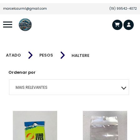
marcelozurml@gmail.com
(19) 99542-4072
ATADO
PESOS
HALTERE
Ordenar por
MAIS RELEVANTES
MAIS VENDIDOS
MENOR PREÇO
MAIOR PREÇO