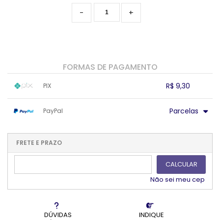
-
+
FORMAS DE PAGAMENTO
R$ 9,30
PIX
1x sem juros de R$ 9,30
.
.
.
.
Parcelas
PayPal
.
.
.
.
.
.
.
1x sem juros de R$ 10,00
.
.
.
.
.
.
.
.
.
.
FRETE E PRAZO
.
CALCULAR
Não sei meu cep
DÚVIDAS
INDIQUE