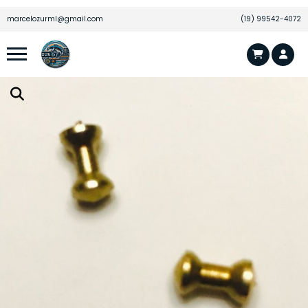
marcelozurml@gmail.com
(19) 99542-4072