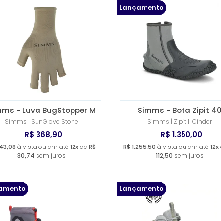
Lançamento
mms - Luva BugStopper M
Simms - Bota Zipit 4
Simms | SunGlove Stone
Simms | Zipit II Cinder
R$ 368,90
R$ 1.350,00
43,08
à vista ou em até
12x
de
R$
R$ 1.255,50
à vista ou em até
12x
30,74
sem juros
112,50
sem juros
amento
Lançamento