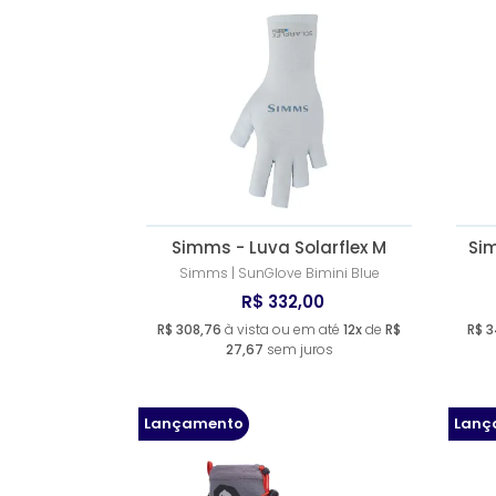
Simms - Luva Solarflex M
Si
Simms | SunGlove Bimini Blue
R$ 332,00
R$ 308,76
à vista ou em até
12x
de
R$
R$ 3
27,67
sem juros
Lançamento
Lanç