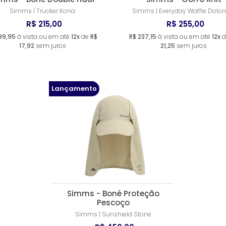
Simms | Trucker Kona
Simms | Everyday Waffle Dolom
R$ 215,00
R$ 255,00
99,95
à vista ou em até
12x
de
R$
R$ 237,15
à vista ou em até
12x
d
17,92
sem juros
21,25
sem juros
Lançamento
Simms - Boné Proteção
Pescoço
Simms | Sunshield Stone