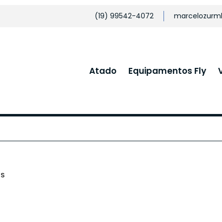
(19) 99542-4072
marcelozurm
Atado
Equipamentos Fly
MS