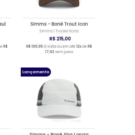
aul
Simms - Boné Trout Icon
Simms | Trucker Kona
R$ 215,00
de
R$
R$ 199,95
à vista ou em até
12x
de
R$
17,92
sem juros
Lançamento
Simms - Boné Aba Longa