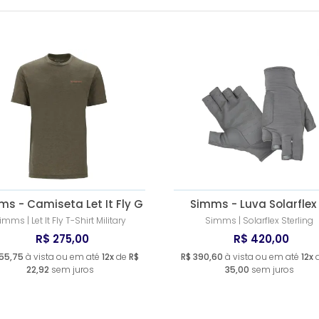
Simms
s - Camiseta Let It Fly G
Simms - Luva Solarflex
imms | Let It Fly T-Shirt Military
Simms | Solarflex Sterling
R$ 275,00
R$ 420,00
55,75
à vista ou em até
12x
de
R$
R$ 390,60
à vista ou em até
12x
22,92
sem juros
35,00
sem juros