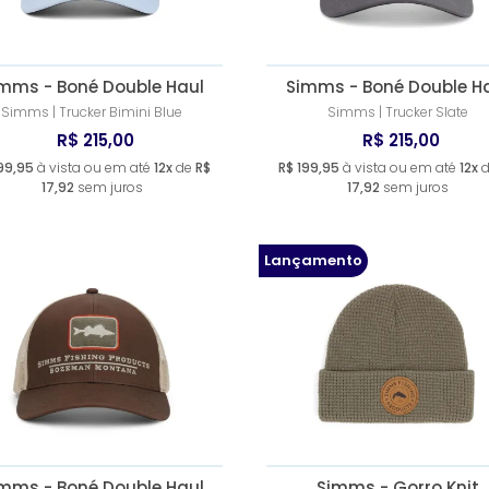
mms - Boné Double Haul
Simms - Boné Double H
Simms | Trucker Bimini Blue
Simms | Trucker Slate
R$ 215,00
R$ 215,00
99,95
à vista ou em até
12x
de
R$
R$ 199,95
à vista ou em até
12x
17,92
sem juros
17,92
sem juros
Lançamento
mms - Boné Double Haul
Simms - Gorro Knit