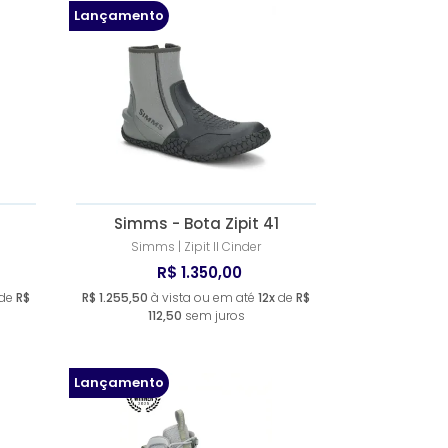
Lançamento
0
Simms - Bota Zipit 41
Simms | Zipit II Cinder
R$ 1.350,00
de
R$
R$ 1.255,50
à vista ou em até
12x
de
R$
112,50
sem juros
Lançamento