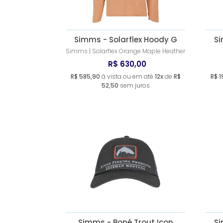
Simms - Solarflex Hoody G
Si
Simms | Solarflex Orange Maple Heather
R$ 630,00
R$ 585,90
à vista ou em até
12x
de
R$
R$ 1
52,50
sem juros
Simms - Boné Trout Icon
Si