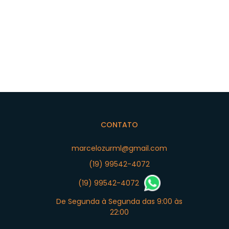
CONTATO
marcelozurml@gmail.com
(19) 99542-4072
(19) 99542-4072
De Segunda à Segunda das 9:00 às
22:00