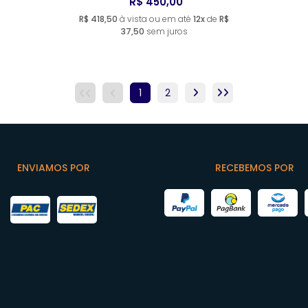
R$ 450,00
R$ 418,50
à vista ou em até
12x
de
R$
37,50
sem juros
1
2
ENVIAMOS POR
RECEBEMOS POR