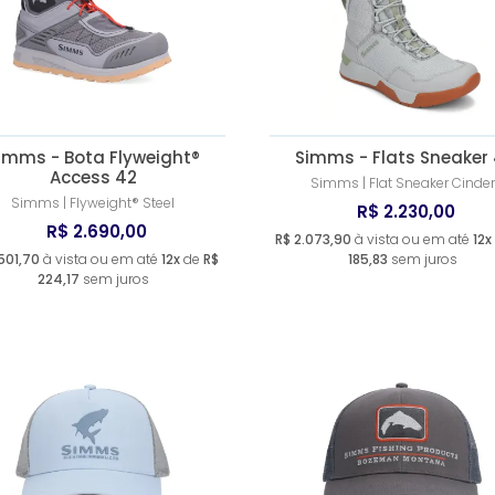
imms - Bota Flyweight®
Simms - Flats Sneaker 
Access 42
Simms | Flat Sneaker Cinder
Simms | Flyweight® Steel
R$ 2.230,00
R$ 2.690,00
R$ 2.073,90
à vista ou em até
12x
501,70
à vista ou em até
12x
de
R$
185,83
sem juros
224,17
sem juros