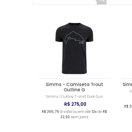
Simms - Camiseta Trout
Simm
Outline G
S
Simms | Outline T-shirt Dark Gun
R$ 275,00
R$ 2
R$ 255,75
à vista ou em até
12x
de
R$
22,92
sem juros