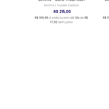
Simms | Trucker Carbon
R$ 215,00
R$ 199,95
à vista ou em até
12x
de
R$
R$ 1
17,92
sem juros