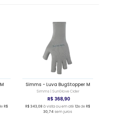
MAIS VENDIDOS
GG
Lançamentos
MENOR PREÇO
MAIOR PREÇO
A - Z
 M
Simms - Luva BugStopper M
Simms | SunGlove Cider
R$ 368,90
de
R$
R$ 343,08
à vista ou em até
12x
de
R$
30,74
sem juros