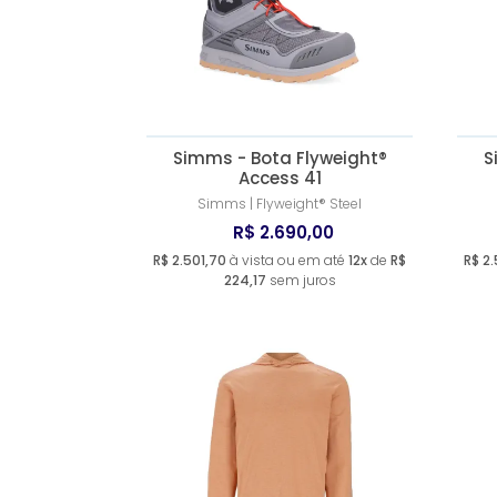
Simms - Bota Flyweight®
S
Access 41
Simms | Flyweight® Steel
R$ 2.690,00
R$ 2.501,70
à vista ou em até
12x
de
R$
R$ 2.
224,17
sem juros