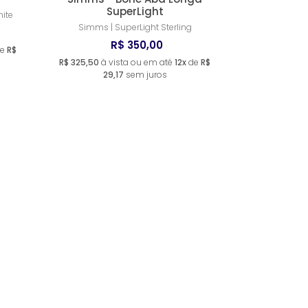
SuperLight
ite
Simms | SuperLight Sterling
R$ 350,00
e
R$
R$ 325,50
à vista ou em até
12x
de
R$
29,17
sem juros