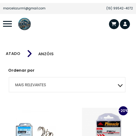
marcelozurml@gmail.com
(19) 99542-4072
ATADO
ANZÓIS
Ordenar por
MAIS RELEVANTES
MAIS VENDIDOS
-20%
MENOR PREÇO
MAIOR PREÇO