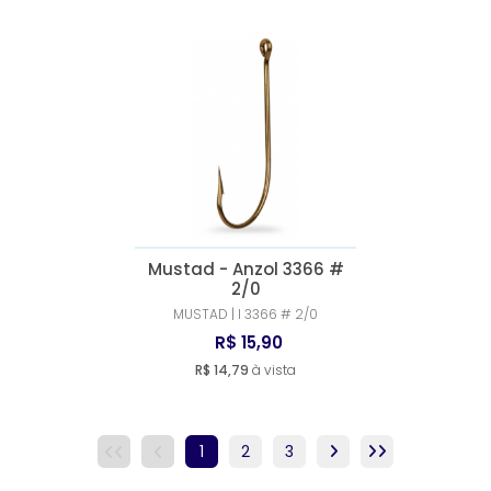
Mustad - Anzol 3366 #
2/0
MUSTAD | l 3366 # 2/0
R$ 15,90
R$ 14,79
à vista
1
2
3