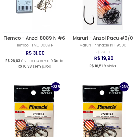
A - Z
Tiemco - Anzol 8089 N #6
Maruri - Anzol Pacu #6/0
Tiemco | TMC 8089 N
Maruri | Pinnacle KH-9500
R$ 24,90
R$ 31,00
R$ 19,90
R$ 28,83
à vista ou em até
3x
de
R$ 18,51
à vista
R$ 10,33
sem juros
-23%
-23%