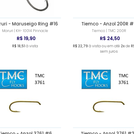
uri - Maruseigo Ring #16
Tiemco - Anzol 200R 
Maruri | KH- 10014 Pinnacle
Tiemco | TMC 200R
R$ 19,90
R$ 24,50
R$ 18,51
à vista
R$ 22,79
à vista ou em até
2x
de
R
sem juros
Tiemco - Anzol 3761 #6
Tiemco - Anzol 3761 #