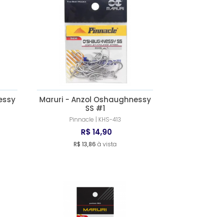
essy
Maruri - Anzol Oshaughnessy
SS #1
Pinnacle | KHS-413
R$ 14,90
R$ 13,86
à vista