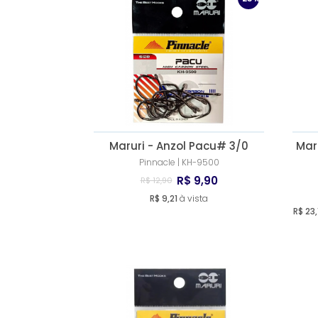
Maruri - Anzol Pacu# 3/0
Mar
Pinnacle | KH-9500
R$ 9,90
R$ 12,90
R$ 9,21
à vista
R$ 23,