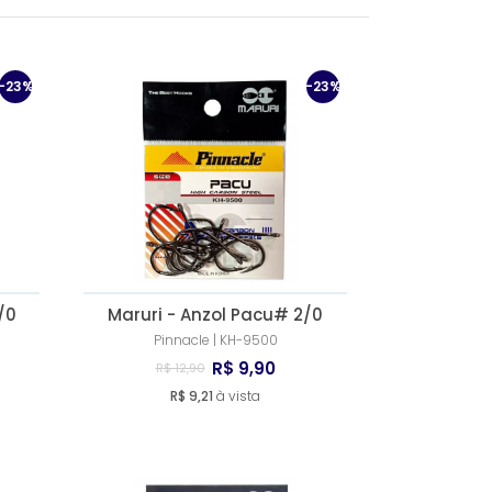
MAIS VENDIDOS
Maruri
Pinnacle
Wapsi
MENOR PREÇO
-23%
-23%
MAIOR PREÇO
A - Z
/0
Maruri - Anzol Pacu# 2/0
Pinnacle | KH-9500
R$ 9,90
R$ 12,90
R$ 9,21
à vista