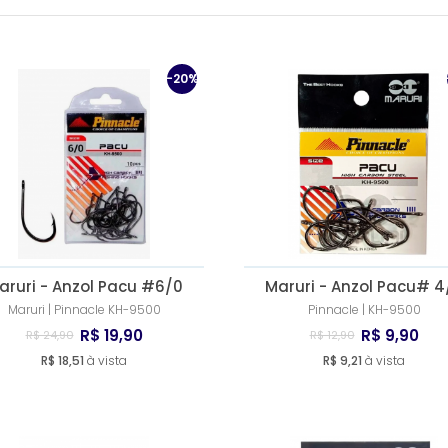
Fish Skull
Mustad
Tiemco
-20%
aruri - Anzol Pacu #6/0
Maruri - Anzol Pacu# 4
Maruri | Pinnacle KH-9500
Pinnacle | KH-9500
R$ 19,90
R$ 9,90
R$ 24,90
R$ 12,90
R$ 18,51
à vista
R$ 9,21
à vista