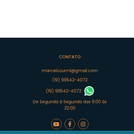
CONTATO
marcelozurml@gmail.com
(19) 99542-4072
(19) 99542-4072
De Segunda à Segunda das 9:00 às
22:00