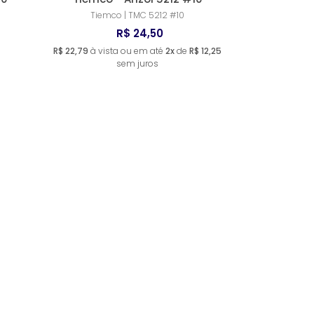
Tiemco | TMC 5212 #10
R$ 24,50
R$ 22,79
à vista ou em até
2x
de
R$ 12,25
sem juros