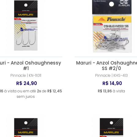
uri - Anzol Oshaughnessy
Maruri - Anzol Oshaughn
#1
SS #2/0
Pinnacle | KN-11011
Pinnacle | KHS-413
R$ 24,90
R$ 14,90
16
à vista ou em até
2x
de
R$ 12,45
R$ 13,86
à vista
sem juros