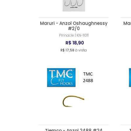
Maruri - Anzol Oshaughnessy
Mar
#2/0
Pinnacle | KN-11011
R$ 18,90
R$ 17,58
à vista
Tiemco - Anzol 2488 #24