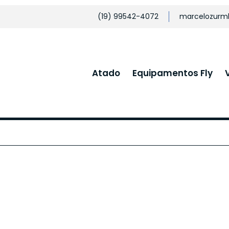
(19) 99542-4072
marcelozurm
Atado
Equipamentos Fly