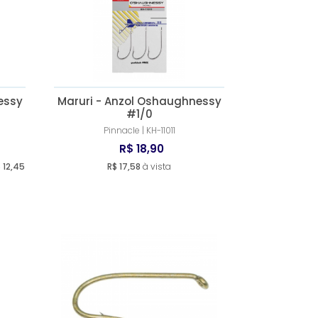
essy
Maruri - Anzol Oshaughnessy
#1/0
Pinnacle | KH-11011
R$ 18,90
 12,45
R$ 17,58
à vista