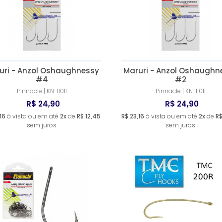
uri - Anzol Oshaughnessy
Maruri - Anzol Oshaughn
#4
#2
Pinnacle | KN-11011
Pinnacle | KN-11011
R$ 24,90
R$ 24,90
16
à vista ou em até
2x
de
R$ 12,45
R$ 23,16
à vista ou em até
2x
de
R$
sem juros
sem juros