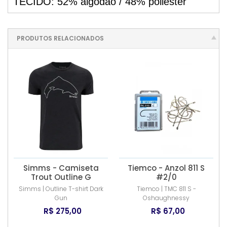
TECIDO: 52% algodão / 48% poliéster
PRODUTOS RELACIONADOS
Simms - Camiseta
Tiemco - Anzol 811 S
Trout Outline G
#2/0
Simms | Outline T-shirt Dark
Tiemco | TMC 811 S -
Gun
Oshaughnessy
R$ 275,00
R$ 67,00