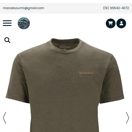
marcelozurml@gmail.com
(19) 99542-4072