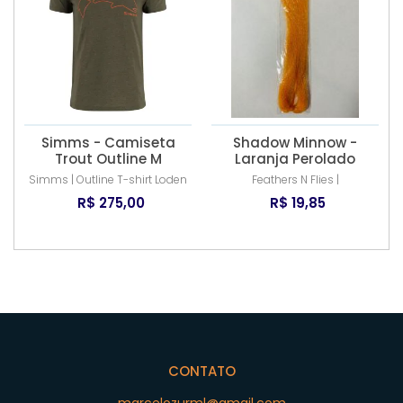
Simms - Camiseta
Shadow Minnow -
Trout Outline M
Laranja Perolado
Simms | Outline T-shirt Loden
Feathers N Flies |
R$ 275,00
R$ 19,85
CONTATO