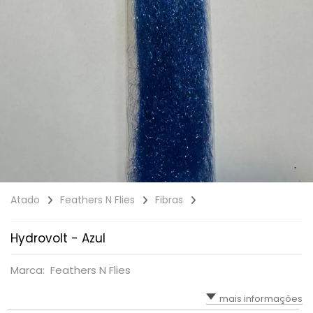
Atado
Feathers N Flies
Fibras
Hydrovolt - Azul
Marca: Feathers N Flies
mais informações