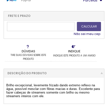
Parcelas
PayPal
.
.
.
.
.
.
.
1x sem juros de R$ 28,90
.
.
.
.
.
.
2x sem juros de R$ 14,45
.
.
FRETE E PRAZO
.
.
CALCULAR
Não sei meu cep
DÚVIDAS
INDIQUE
TIRE SUAS DÚVIDAS SOBRE ESTE
INDIQUE ESTE PRODUTO A UM AMIGO
PRODUTO
DESCRIÇÃO DO PRODUTO
Brilho excepcional, levemente frizado dando extremo reflexo na
água, possível mesclar com fibras macias e duras. Excelente para
fazer cabeças de streamers somente com brilho ou mesmo
streamers inteiros com ele.