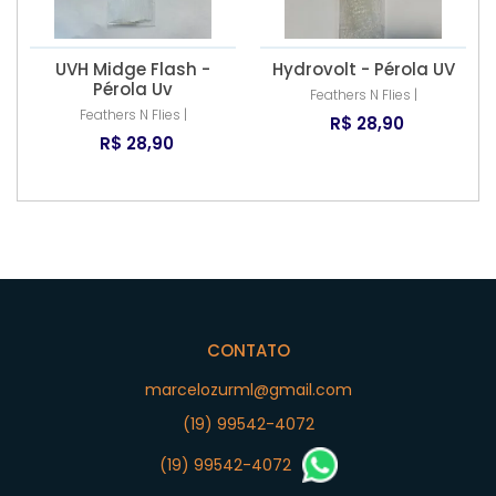
UVH Midge Flash -
Hydrovolt - Pérola UV
Pérola Uv
Feathers N Flies |
Feathers N Flies |
R$ 28,90
R$ 28,90
CONTATO
marcelozurml@gmail.com
(19) 99542-4072
(19) 99542-4072