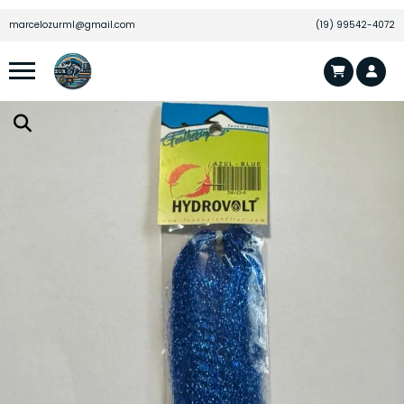
marcelozurml@gmail.com
(19) 99542-4072