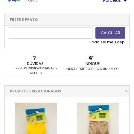
Parcelas
PayPal
.
.
.
.
.
.
.
1x sem juros de R$ 28,00
.
.
.
.
.
.
2x sem juros de R$ 14,00
.
.
FRETE E PRAZO
.
.
CALCULAR
Não sei meu cep
DÚVIDAS
INDIQUE
TIRE SUAS DÚVIDAS SOBRE ESTE
INDIQUE ESTE PRODUTO A UM AMIGO
PRODUTO
PRODUTOS RELACIONADOS