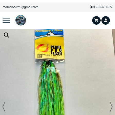
JOSE M.
acabou de comprar!
marcelozurml@gmail.com
(19) 99542-4072
Olho 3D Laranja Fluorescente - 8mm - 20
unidades
Há algumas horas