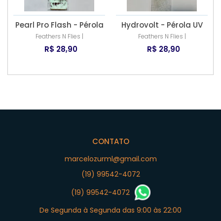
Pearl Pro Flash - Pérola
Hydrovolt - Pérola UV
Feathers N Flies |
Feathers N Flies |
R$ 28,90
R$ 28,90
CONTATO
marcelozurml@gmail.com
(19) 99542-4072
(19) 99542-4072
De Segunda à Segunda das 9:00 às 22:00