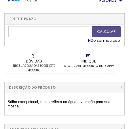
Parcelas
PayPal
.
.
.
.
.
.
.
1x sem juros de R$ 28,90
.
.
.
.
.
.
2x sem juros de R$ 14,45
.
.
FRETE E PRAZO
.
.
CALCULAR
Não sei meu cep
DÚVIDAS
INDIQUE
TIRE SUAS DÚVIDAS SOBRE ESTE
INDIQUE ESTE PRODUTO A UM AMIGO
PRODUTO
DESCRIÇÃO DO PRODUTO
Brilho excepcional, muito reflexo na água e vibração para sua
mosca.