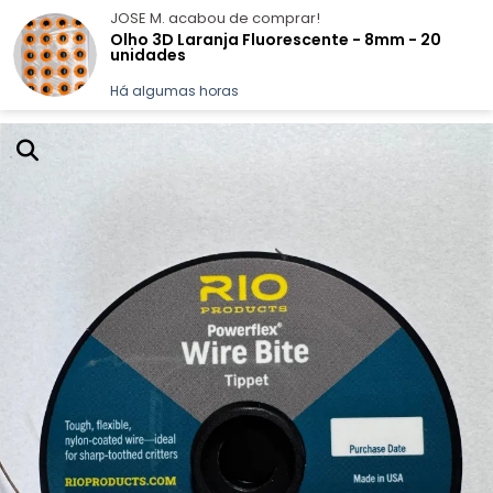
JOSE M.
acabou de comprar!
marcelozurml@gmail.com
(19) 99542-4072
Olho 3D Laranja Fluorescente - 8mm - 20
unidades
Há algumas horas