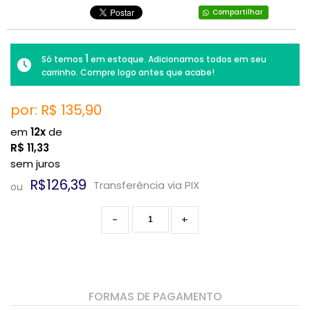
Compartilhar
1
Só temos
em estoque. Adicionamos todos em seu
carrinho. Compre logo antes que acabe!
por: R$
135,90
em
12x
de
R$
11,33
sem juros
R$126,39
Transferência via PIX
ou
-
+
FORMAS DE PAGAMENTO