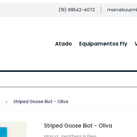
(19) 99542-4072
marcelozurm
Atado
Equipamentos Fly
Striped Goose Biot - Oliva
Striped Goose Biot - Oliva
Marca: Feathers N Flies