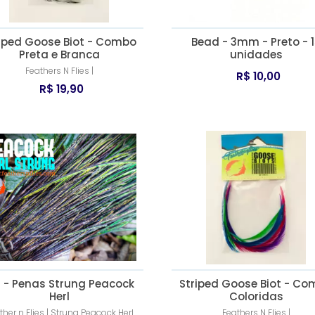
iped Goose Biot - Combo
Bead - 3mm - Preto - 
Preta e Branca
unidades
Feathers N Flies |
R$ 10,00
R$ 19,90
f - Penas Strung Peacock
Striped Goose Biot - C
Herl
Coloridas
ther n Flies | Strung Peacock Herl
Feathers N Flies |