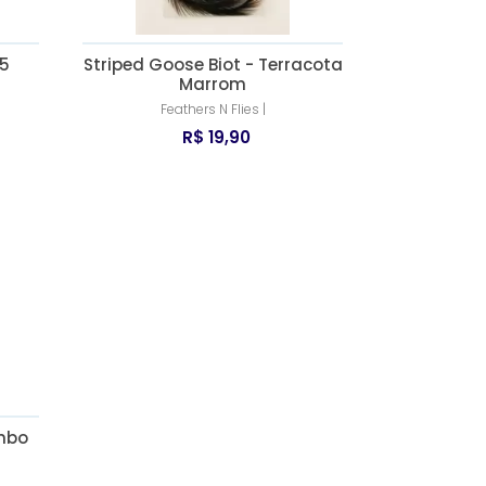
15
Striped Goose Biot - Terracota
Marrom
Feathers N Flies |
R$ 19,90
ombo