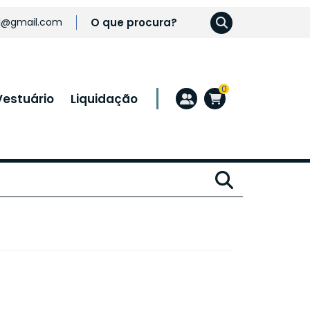
l@gmail.com
0
Vestuário
Liquidação