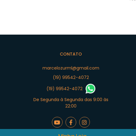
CONTATO
marcelozurml@gmail.com
(19) 99542-4072
(19) 99542-4072
De Segunda à Segunda das 9:00 às
22:00