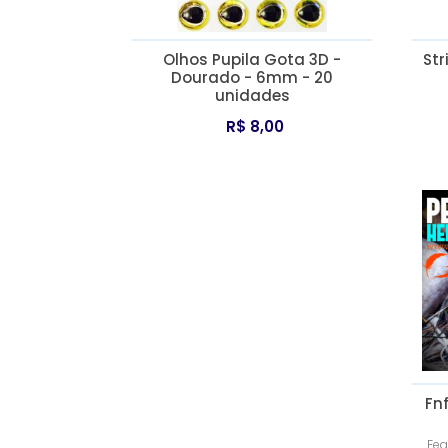
Olhos Pupila Gota 3D -
Str
Dourado - 6mm - 20
unidades
R$ 8,00
Fn
Fea