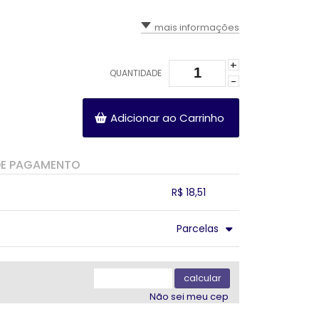
mais informações
+
QUANTIDADE
-
Adicionar ao Carrinho
DE PAGAMENTO
R$ 18,51
.
.
.
.
Parcelas
.
.
.
.
.
.
calcular
Não sei meu cep