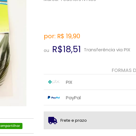
por: R$
19,90
R$18,51
Transferência via PIX
ou
FORMAS 
PIX
1x sem juros de R$ 18,51
.
.
.
.
PayPal
.
.
1x sem juros de R$ 19,90
.
.
.
.
.
.
Frete e prazo
ompartilhar