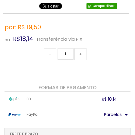
Compartilhar
por: R$
19,50
R$18,14
Transferência via PIX
ou
-
+
FORMAS DE PAGAMENTO
R$ 18,14
PIX
1x sem juros de R$ 18,14
.
.
.
.
Parcelas
PayPal
.
.
.
.
.
.
.
1x sem juros de R$ 19,50
.
.
.
.
.
.
.
.
.
.
FRETE E PRAZO