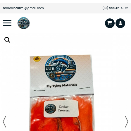
JOSE M.
acabou de comprar!
Olho 3D Laranja Fluorescente - 8mm - 20
marcelozurml@gmail.com
(19) 99542-4072
unidades
Há algumas horas