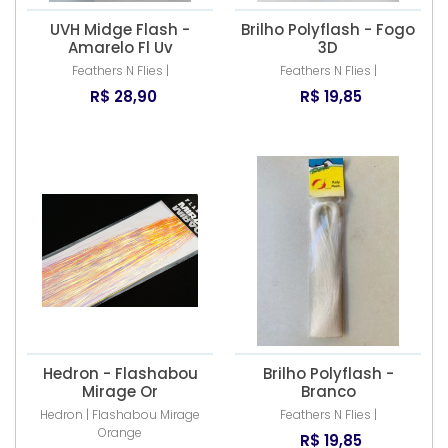
UVH Midge Flash -
Brilho Polyflash - Fogo
Amarelo Fl Uv
3D
Feathers N Flies |
Feathers N Flies |
R$ 28,90
R$ 19,85
Hedron - Flashabou
Brilho Polyflash -
Mirage Or
Branco
Hedron | Flashabou Mirage
Feathers N Flies |
Orange
R$ 19,85