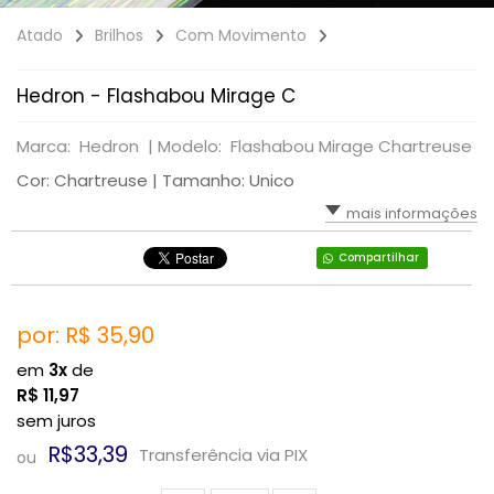
Atado
Brilhos
Com Movimento
Hedron - Flashabou Mirage C
Marca: Hedron |
Modelo: Flashabou Mirage Chartreuse
Cor: Chartreuse | Tamanho: Unico
mais informações
Compartilhar
por: R$
35,90
em
3x
de
R$
11,97
sem juros
R$33,39
Transferência via PIX
ou