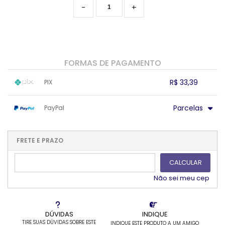
-
+
FORMAS DE PAGAMENTO
R$ 33,39
PIX
1x sem juros de R$ 33,39
.
.
.
.
Parcelas
PayPal
.
.
.
.
.
.
.
1x sem juros de R$ 35,90
.
.
.
.
.
.
2x sem juros de R$ 17,95
.
FRETE E PRAZO
.
.
3x sem juros de R$ 11,97
CALCULAR
Não sei meu cep
DÚVIDAS
INDIQUE
TIRE SUAS DÚVIDAS SOBRE ESTE
INDIQUE ESTE PRODUTO A UM AMIGO