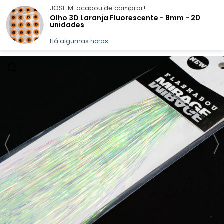
JOSE M.
acabou de comprar!
marcelozurml@gmail.com
(19) 99542-4072
Olho 3D Laranja Fluorescente - 8mm - 20
unidades
Há algumas horas