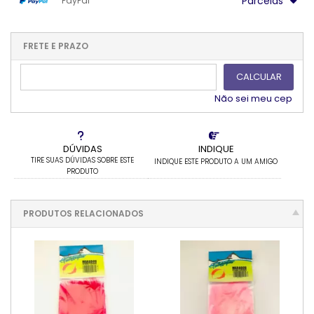
Parcelas
PayPal
.
.
.
.
.
.
.
1x sem juros de R$ 28,00
.
.
.
.
.
.
2x sem juros de R$ 14,00
.
.
FRETE E PRAZO
.
.
CALCULAR
Não sei meu cep
DÚVIDAS
INDIQUE
TIRE SUAS DÚVIDAS SOBRE ESTE
INDIQUE ESTE PRODUTO A UM AMIGO
PRODUTO
PRODUTOS RELACIONADOS