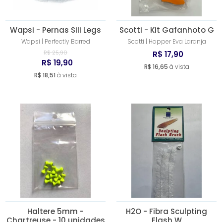
Wapsi - Pernas Sili Legs
Scotti - Kit Gafanhoto G
Wapsi | Perfectly Barred
Scotti | Hopper Eva Laranja
R$ 25,90
R$ 17,90
R$ 19,90
R$ 16,65
à vista
R$ 18,51
à vista
Haltere 5mm -
H2O - Fibra Sculpting
Chartreuse - 10 unidades
Flash W