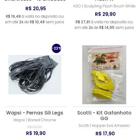
H2O | Sculpting Flash Brush White
R$ 20,95
R$ 29,90
R$ 19,48
à vista no deposito ou
em até
2x
de
R$ 10,48
sem juros
R$ 27,81
à vista no deposito ou
em até
2x
de
R$ 14,95
sem juros
-23%
Wapsi - Pernas Sili Legs
Scotti - Kit Gafanhoto
GG
Wapsi | Barred Chrome
Scotti | Hopper Eva Amarelo
R$ 25,90
R$ 19,90
R$ 17,90