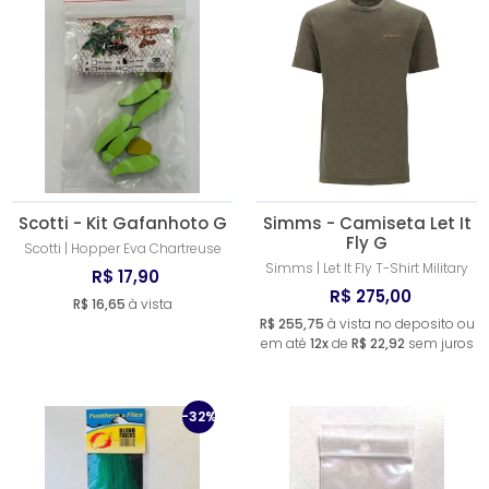
Scotti - Kit Gafanhoto G
Simms - Camiseta Let It
Fly G
Scotti | Hopper Eva Chartreuse
Simms | Let It Fly T-Shirt Military
R$ 17,90
R$ 275,00
R$ 16,65
à vista
R$ 255,75
à vista no deposito ou
em até
12x
de
R$ 22,92
sem juros
-32%