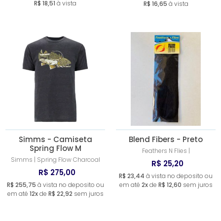
R$ 18,51
à vista
R$ 16,65
à vista
Simms - Camiseta
Blend Fibers - Preto
Spring Flow M
Feathers N Flies |
Simms | Spring Flow Charcoal
R$ 25,20
R$ 275,00
R$ 23,44
à vista no deposito ou
R$ 255,75
à vista no deposito ou
em até
2x
de
R$ 12,60
sem juros
em até
12x
de
R$ 22,92
sem juros