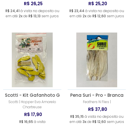
R$ 26,25
R$ 25,20
R$ 24,41
à vista no deposito ou
R$ 23,44
à vista no deposito ou
em até
2x
de
R$ 13,13
sem juros
em até
2x
de
R$ 12,60
sem juros
Scotti - Kit Gafanhoto G
Pena Suri - Pro - Branca
Scotti | Hopper Eva Amarelo
Feathers N Flies |
Chartreuse
R$ 37,80
R$ 17,90
R$ 35,15
à vista no deposito ou
R$ 16,65
à vista
em até
3x
de
R$ 12,60
sem juros