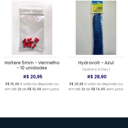
Haltere 5mm - Vermelho
Hydrovolt - Azul
- 10 unidades
Feathers N Flies |
R$ 20,95
R$ 28,90
R$ 19,48
à vista no deposito ou
R$ 26,88
à vista no deposito ou
em até
2x
de
R$ 10,48
sem juros
em até
2x
de
R$ 14,45
sem juros