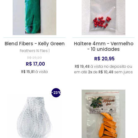
Blend Fibers - Kelly Green
Haltere 4mm - Vermelho
- 10 unidades
Feathers N Flies |
R$ 25,20
R$ 20,95
R$ 17,00
R$ 19,48
à vista no deposito ou
R$ 15,81
à vista
em até
2x
de
R$ 10,48
sem juros
-23%