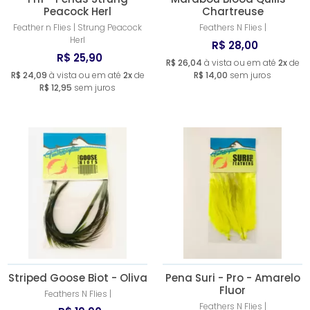
Peacock Herl
Chartreuse
Feather n Flies | Strung Peacock
Feathers N Flies |
Herl
R$ 28,00
R$ 25,90
R$ 26,04
à vista ou em até
2x
de
R$ 24,09
à vista ou em até
2x
de
R$ 14,00
sem juros
R$ 12,95
sem juros
Striped Goose Biot - Oliva
Pena Suri - Pro - Amarelo
Fluor
Feathers N Flies |
Feathers N Flies |