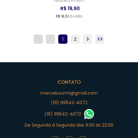
Feathers N Flies |
R$ 19,90
R$ 18,51
à vista
1
2
CONTATO
marcelozurml@gmail.com
(19) 99542-4072
(19) 99542-4072
De Segunda à Segunda das 9:00 às 22:00