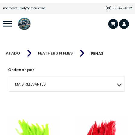
marcelozurml@gmail.com
(19) 99542-4072
ATADO
FEATHERS N FLIES
PENAS
Ordenar por
MAIS RELEVANTES
MAIS VENDIDOS
MENOR PREÇO
MAIOR PREÇO