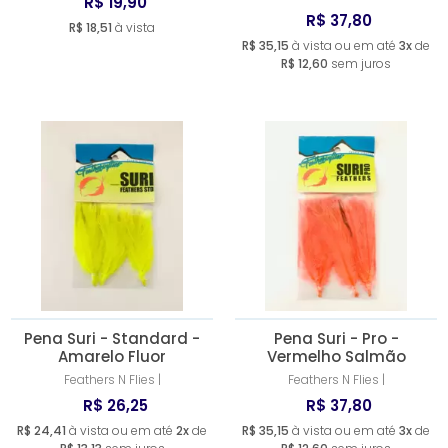
R$ 19,90
R$ 37,80
R$ 18,51
à vista
R$ 35,15
à vista ou em até
3x
de
R$ 12,60
sem juros
Pena Suri - Standard -
Pena Suri - Pro -
Amarelo Fluor
Vermelho Salmão
Feathers N Flies |
Feathers N Flies |
R$ 26,25
R$ 37,80
R$ 24,41
à vista ou em até
2x
de
R$ 35,15
à vista ou em até
3x
de