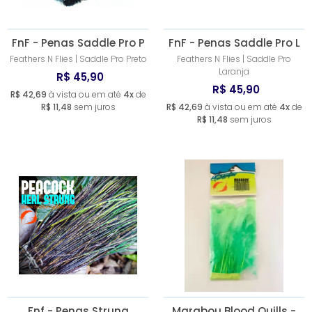
FnF - Penas Saddle Pro P
FnF - Penas Saddle Pro L
Feathers N Flies | Saddle Pro Preto
Feathers N Flies | Saddle Pro
Laranja
R$ 45,90
R$ 45,90
R$ 42,69
à vista ou em até
4x
de
R$ 11,48
sem juros
R$ 42,69
à vista ou em até
4x
de
R$ 11,48
sem juros
Fnf - Penas Strung
Marabou Blood Quills -