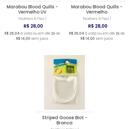
Marabou Blood Quills -
Marabou Blood Quills -
Vermelho UV
Vermelho
Feathers N Flies |
Feathers N Flies |
R$ 28,00
R$ 28,00
R$ 26,04
à vista ou em até
2x
de
R$ 26,04
à vista ou em até
2x
de
R$ 14,00
sem juros
R$ 14,00
sem juros
Striped Goose Biot -
Branca