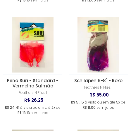
R$ 13,13
sem juros
R$ 12,60
sem juros
Pena Suri - Standard -
Schllapen 6-8" - Roxo
Vermelho Salmão
Feathers N Flies |
Feathers N Flies |
R$ 55,00
R$ 26,25
R$ 51,15
à vista ou em até
5x
de
R$ 24,41
à vista ou em até
2x
de
R$ 11,00
sem juros
R$ 13,13
sem juros