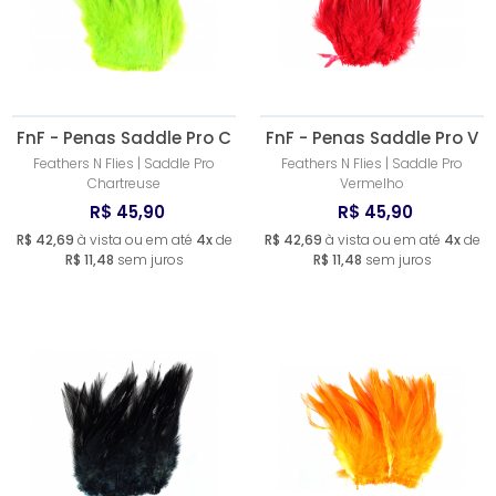
A - Z
FnF - Penas Saddle Pro C
FnF - Penas Saddle Pro V
Feathers N Flies | Saddle Pro
Feathers N Flies | Saddle Pro
Chartreuse
Vermelho
R$ 45,90
R$ 45,90
R$ 42,69
à vista ou em até
4x
de
R$ 42,69
à vista ou em até
4x
de
R$ 11,48
sem juros
R$ 11,48
sem juros